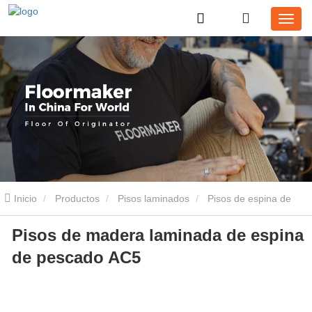
Inicio
Productos
Pisos laminados
Pisos de espina de
Pisos de madera laminada de espina
pescado
Pisos de madera laminada de espina de pescado AC5
de pescado AC5