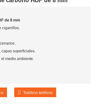
de carbono HDF de 8 mm
DF de 8 mm
cigarrillos.
scenarios.
, capas superficiales.
 el medio ambiente.
co
Teléfono teléfono