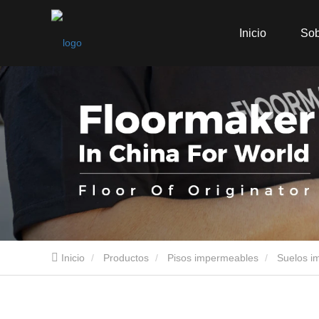
Inicio
Sob
Inicio
Productos
Pisos impermeables
Suelos i