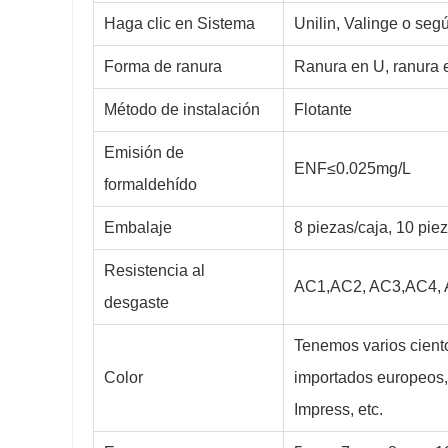
Haga clic en Sistema
Unilin, Valinge o seg
Forma de ranura
Ranura en U, ranura 
Método de instalación
Flotante
Emisión de
ENF≤0.025mg/L
formaldehído
Embalaje
8 piezas/caja, 10 pie
Resistencia al
AC1,AC2, AC3,AC4, 
desgaste
Tenemos varios ciento
Color
importados europeos,
Impress, etc.