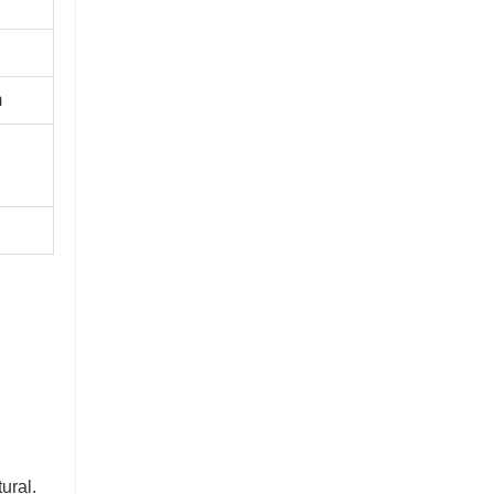
m
ural.