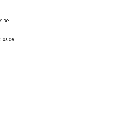
os de
ilos de