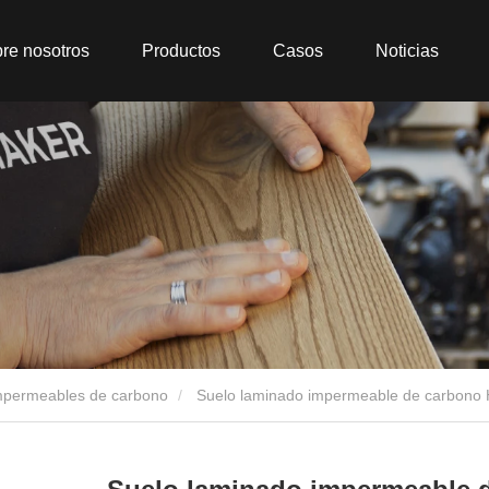
re nosotros
Productos
Casos
Noticias
mpermeables de carbono
Suelo laminado impermeable de carbono